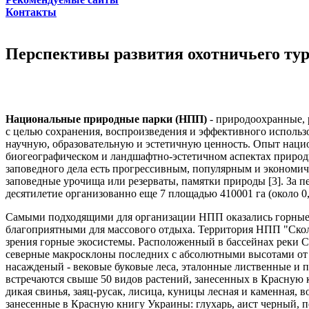
Контакты
Перспективы развития охотничьего тур
Национальные природные парки (НПП)
- природоохранные, 
с целью сохранения, воспроизведения и эффективного исполь
научную, образовательную и эстетичную ценность. Опыт наци
биогеографическом и ландшафтно-эстетичном аспектах природ
заповедного дела есть прогрессивным, популярным и экономич
заповедные урочища или резерваты, памятки природы [3]. За п
десятилетие организованно еще 7 площадью 410001 га (около 0
Самыми подходящими для организации НПП оказались горные 
благоприятными для массового отдыха. Территория НПП "Скол
зрения горные экосистемы. Расположенный в бассейнах реки С
северные макросклоны последних с абсолютными высотами от 
насажденый - вековые буковые леса, эталонные лиственные и п
встречаются свыше 50 видов растений, занесенных в Красную к
дикая свинья, заяц-русак, лисица, куницы лесная и каменная, во
занесенные в Красную книгу Украины: глухарь, аист черный, 