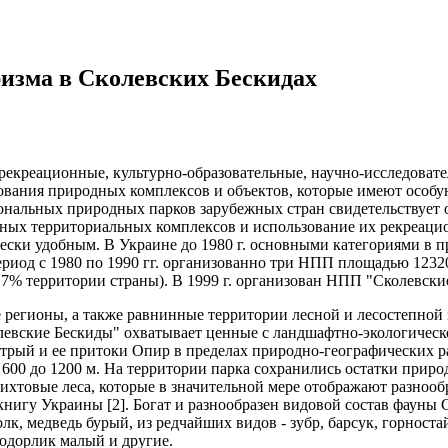
изма в Сколевских Бескидах
рекреационные, культурно-образовательные, научно-исследовате
зования природных комплексов и объектов, которые имеют особ
ональных природных парков зарубежных стран свидетельствует о
ных территориальных комплексов и использование их рекреацио
ески удобным. В Украине до 1980 г. основными категориями в 
ериод с 1980 по 1990 гг. организованно три НПП площадью 12320
,7% территории страны). В 1999 г. организован НПП "Сколевски
регионы, а также равнинные территории лесной и лесостепной
евские Бескиды" охватывает ценные с ландшафтно-экологическо
трый и ее притоки Опир в пределах природно-географических р
600 до 1200 м. На территории парка сохранились остатки прир
ихтовые леса, которые в значительной мере отображают разнооб
нигу Украины [2]. Богат и разнообразен видовой состав фауны С
лк, медведь бурый, из редчайших видов - зубр, барсук, горностай,
подорлик малый и другие.