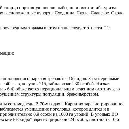
й спорт, спортивную ловлю рыбы, но и охотничий туризм.
ах расположенные курорты Сходница, Сколе, Славское. Около
оочередным задачам в этом плане следует отнести [1]:
реации;
 национального парка встречаются 16 видов. За материалами
 40 глав, косули - 215, зайца возле 230 особей. Низкая
айца - 6,4) объясняется нерациональным ведением охотничьего
арушением структуры популяции, браконьерством.
ы есть медведь. В 70-х годах в Карпатах зарегистрированное
 наблюдается уменьшение поголовья, которое длится и в
 приблизительно 0,9 особи на 1000 га угодий. В угодьях ВО
евские Бескиды" зарегистрировано 24 особи, плотность - 0,6