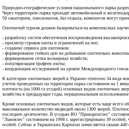
Природно-географические условия национального парка разре
Через территорию парка проходят автомобильный и железнодо
50 санаториев, пансионатов, баз отдыха, кемпингов могут при
Охотничий туризм должен базироваться на комплексных научных
- разработку систем обеспечения воспроизведения высокопрои
- просмотр строков охоты и ограничений на нее;
- создание сервиса для охотников;
- формирование гибких цен на добывание охотничьих животны
- формирование сетки вольерных хозяйств;
- популяризация трофеев охоты;
- координация исследований на уровне Международного союза
К категории охотничьих зверей в Украине отнесено 34 вида мл
учетов проведенных на территории парка состоянием на 1 января
плотность (на 1000 га угодий) основных видов охотничьих звере
хозяйства в предыдущие годы, нерациональным использование
Кроме основных охотничьих видов, которые есть чаще всего об
максимальное количество медведей около 1300 зверей. Плотност
последнее десятилетие. В угодьях ВО "Прикарпатлес" состояние
"Львовлес" состоянием на 1998 г. зарегистрировано 39 особей, 
особей. Сейчас в Украинских Карпатах начисляется свыше 440 