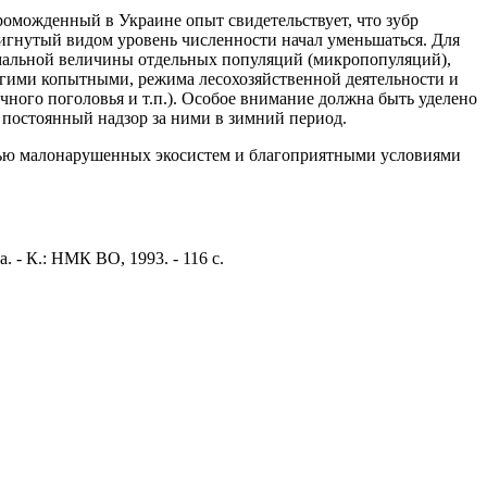
роможденный в Украине опыт свидетельствует, что зубр
тигнутый видом уровень численности начал уменьшаться. Для
мальной величины отдельных популяций (микропопуляций),
угими копытными, режима лесохозяйственной деятельности и
чного поголовья и т.п.). Особое внимание должна быть уделено
и постоянный надзор за ними в зимний период.
тью малонарушенных экосистем и благоприятными условиями
 - К.: НМК ВО, 1993. - 116 с.