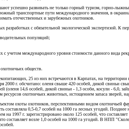
шают успешно развивать не только горный туризм, горно-лыжны
рожный транспортные пути международного значения, в окраин
нимать отечественных и зарубежных охотников.
 разработках с обязательной экологической экспертизой. К перв
зводительных популяций;
х с учетом международного уровня стоимости данного вида рек
 охотничьих обществ.
екопитающих, 25 из них встречаются в Карпатах, на территории
 2000 г. обсчитано: оленя свыше 420 особей, дикой свиньи свыше
й (оленя 14,6 особей, дикой свиньи - 1,3 особи, косули - 6,0, з
м ресурсов охотничьих животных, истощением запаса зверей, н
ъектом охоты охотников, перспективными видом охотничьей фаун
ь составляла 0,5-0,7 особей на 1000 га лесных угодий. Позднее
м на 1997 г. зарегистрировано около 125 особей, что составляет
что составляет возле 1,0 особей на 1000 га угодий. В НПП "Скол
особей.