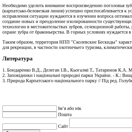
Необходимо уделить внимание воспроизведению поголовья зубр
(карпатсько-беловезкая линия) успешно приспосабливается к 
исправления ситуации нуждаются в изучении вопроса оптимал
создание новых и преодоление изолированности существующих
технологии в местожительствах зубров, селекционной работы, р
охране зубра от браконьерства. В горных условиях нуждается 
Таким образом, территория НПП "Сколевские Бескиды" характ
для рекреации, в частности охотничьего туризма, климатическ
Литература
1. Бондаренко В.Д., Делеган І.В., Кьогалмі Т., Татаринов К.А.
2. Заповідники і національні природні парки України. - К.: Вища
3. Природа Карпатського національного парку // Під ред. Голубе
Ім’я або нік
Пошта
Сайт