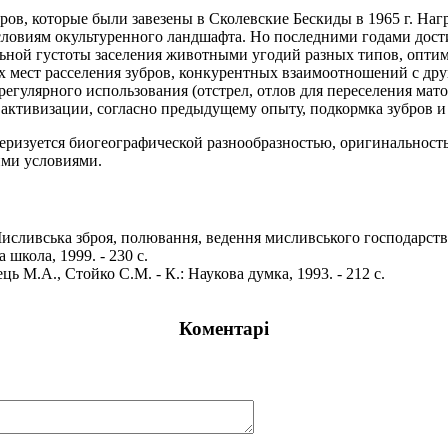
ов, которые были завезены в Сколевские Бескиды в 1965 г. Наг
условиям окультуренного ландшафта. Но последними годами дос
ьной густоты заселения животными угодий разных типов, опти
 мест расселения зубров, конкурентных взаимоотношений с др
егулярного использования (отстрел, отлов для переселения мато
в активизации, согласно предыдущему опыту, подкормка зубров 
еризуется биогеографической разнообразностью, оригинальнос
ими условиями.
 Мисливська зброя, полювання, ведення мисливського господарства.
 школа, 1999. - 230 с.
ць М.А., Стойко С.М. - К.: Наукова думка, 1993. - 212 с.
Коментарі