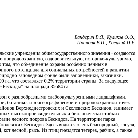
Бандерич В.Я., Куликов О.О.,
Приндак В.П., Хоецкий П.Б.
льские учреждения общегосударственного значения - создаются
ую природоохранную, оздоровительную, историко-культурную,
 том, что объединение охраны особенно ценных в
нного потенциала для социальных потребностей в развитии
природно-заповедном фонде были заповедники, заказники,
0 га, что составляет 0,2% территории страны. За следующее
е Бескиды" на площади 35684 га.
 зон с разнообразными слабоокультуренными ландшафтами,
й, ботанико- и зоогеографической и природоохранной точек
айонов Верхнеднестровских и Сколевских Бескидов, занимает
одных высокопроизводительных и биологически стойких
разие лесного покрова Бескидов. На территории парка
колевских Бескидов. Здесь водится олень благородный, косуля,
 кот лесной, рысь. Из птиц гнездятся тетерев, рябчик, а также