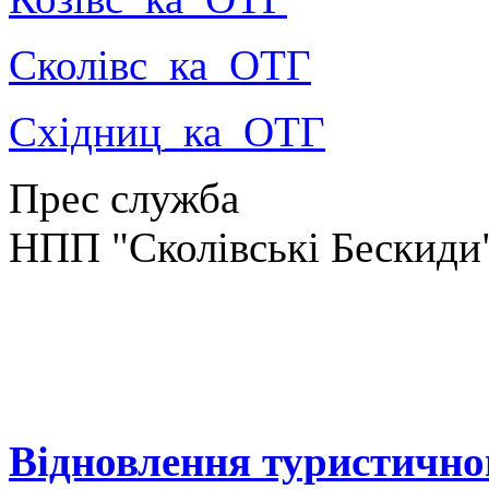
Сколiвс_ка_ОТГ
Схiдниц_ка_ОТГ
Прес служба
НПП "Сколівські Бескиди
Відновлення туристично