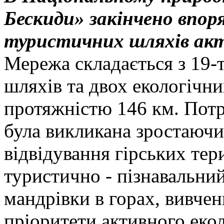
Бескиди» закінчено впор
туристичних шляхів акт
Мережа складається з 19-
шляхів та двох екологічн
протяжністю 146 км. Потр
була викликана зростаюч
відвідування гірських тер
туристично - пізнавальни
мандрівки в горах, вивчен
пріоритети активного еко