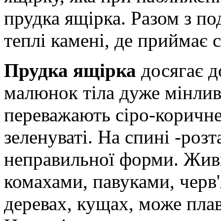
прудка ящірка. Разом з п
теплі камені, де приймає 
Прудка ящірка
досягає д
малюнок тіла дуже мінлив
переважають сіро-коричнев
зеленуваті. На спині -роз
неправильної форми. Жив
комахами, павуками, черв'
деревах, кущах, може пла