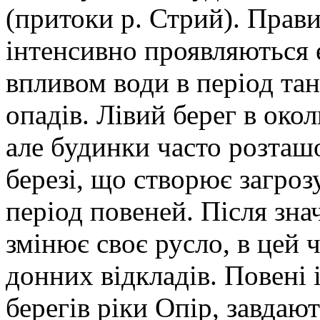
(притоки р. Стрий). Прави
інтенсивно проявляються е
впливом води в період тан
опадів. Лівий берег в око
але будинки часто розташ
березі, що створює загроз
період повеней. Після знач
змінює своє русло, в цей 
донних відкладів. Повені 
берегів ріки Опір, завда