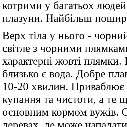
котрими у багатьох людей
плазуни. Найбільш пошире
Верх тіла у нього - чорни
світле з чорними плямкам
характерні жовті плямки.
близько є вода. Добре плав
10-20 хвилин. Приваблює 
купання та чистоти, а те щ
основним кормом вужів. О
деревах, де може нападати