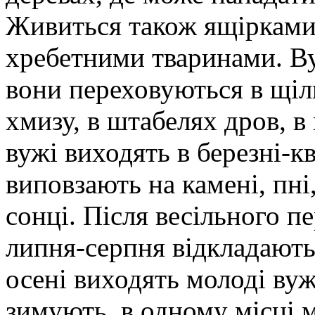
Живиться також ящірками
хребетними тваринами. Ву
вони переховуються в щіл
хмизу, в штабелях дров, в 
вужі виходять в березні-кв
виповзають на камені, пні
сонці. Після весільного п
липня-серпня відкладають 
осені виходять молоді ву
зимують, в одному місці 