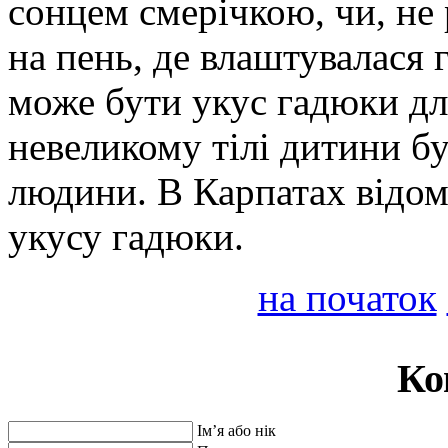
сонцем смерічкою, чи, не
на пень, де влаштувалася
може бути укус гадюки для
невеликому тілі дитини б
людини. В Карпатах відомі
укусу гадюки.
на початок
Ко
Ім’я або нік