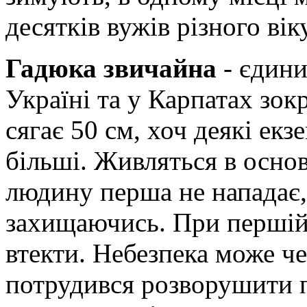
десятків вужів різного віку
Гадюка звичайна
- єдини
Україні та у Карпатах зок
сягає 50 см, хоч деякі е
більші. Живляться в осн
людину перша не нападає,
захищаючись. При першій-
втекти. Небезпека може че
потрудився розворушити п