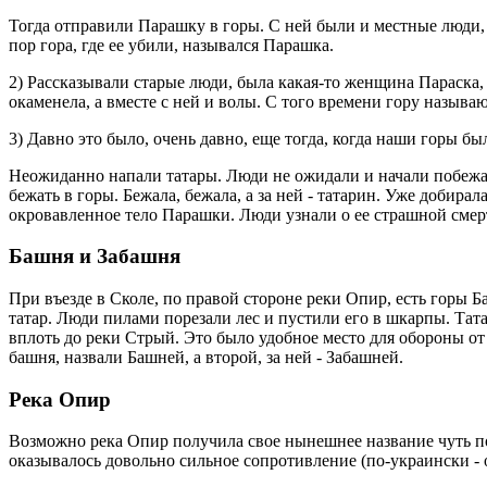
Тогда отправили Парашку в горы. С ней были и местные люди, 
пор гора, где ее убили, назывался Парашка.
2) Рассказывали старые люди, была какая-то женщина Параска, к
окаменела, а вместе с ней и волы. С того времени гору называ
3) Давно это было, очень давно, еще тогда, когда наши горы был
Неожиданно напали татары. Люди не ожидали и начали побежали 
бежать в горы. Бежала, бежала, а за ней - татарин. Уже добира
окровавленное тело Парашки. Люди узнали о ее страшной смерт
Башня и Забашня
При въезде в Сколе, по правой стороне реки Опир, есть горы 
татар. Люди пилами порезали лес и пустили его в шкарпы. Тат
вплоть до реки Стрый. Это было удобное место для обороны от 
башня, назвали Башней, а второй, за ней - Забашней.
Река Опир
Возможно река Опир получила свое нынешнее название чуть поз
оказывалось довольно сильное сопротивление (по-украински - 