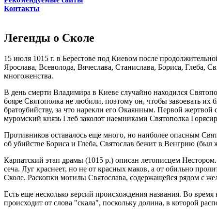
Контакты
Легенды о Сколе
15 июля 1015 г. в Берестове под Киевом после продолжительно
Ярослава, Всеволода, Вячеслава, Станислава, Бориса, Глеба, 
многоженства.
В день смерти Владимира в Киеве случайно находился Святопол
бояре Святополка не любили, поэтому он, чтобы завоевать их бл
братоубийству, за что нарекли его Окаянным. Первой жертвой с
муромский князь Глеб заколот наемниками Святополка Горяси
Противников оставалось еще много, но наиболее опасным Свято
об убийстве Бориса и Глеба, Святослав бежит в Венгрию (был ж
Карпатский этап драмы (1015 р.) описан летописцем Нестором.
сеча. Луг краснеет, но не от красных маков, а от обильно прол
Сколе. Раскопки могилы Святослава, содержащейся рядом с же
Есть еще несколько версий происхождения названия. Во время 
происходит от слова "скала", поскольку долина, в которой рас