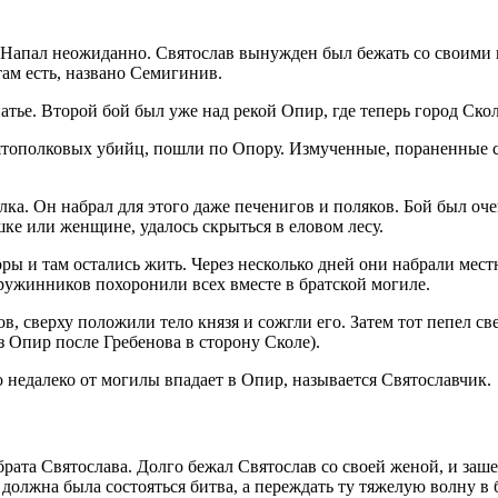
 Напал неожиданно. Святослав вынужден был бежать со своими 
там есть, названо Семигинив.
атье. Второй бой был уже над рекой Опир, где теперь город Скол
тополковых убийц, пошли по Опору. Измученные, пораненные ста
ка. Он набрал для этого даже печенигов и поляков. Бой был оч
шке или женщине, удалось скрыться в еловом лесу.
оры и там остались жить. Через несколько дней они набрали мест
ружинников похоронили всех вместе в братской могиле.
 сверху положили тело князя и сожгли его. Затем тот пепел све
з Опир после Гребенова в сторону Сколе).
о недалеко от могилы впадает в Опир, называется Святославчик.
брата Святослава. Долго бежал Святослав со своей женой, и заше
 должна была состояться битва, а переждать ту тяжелую волну в 