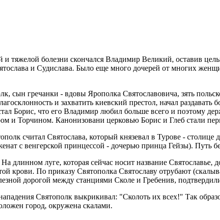
й и тяжелой болезни скончался Владимир Великий, оставив целы
Святослава и Судислава. Было еще много дочерей от многих жен
к, сын гречанки - вдовы Ярополка Святославовича, зять польск
агосклонность и захватить киевский престол, начал раздавать бо
тал Борис, что его Владимир любил больше всего и поэтому держ
ром и Торчином. Канонизовани церковью Борис и Глеб стали п
полк считал Святослава, который князевал в Турове - столице д
енат с венгерской принцессой - дочерью принца Гейзы). Путь бе
 На длинном луге, которая сейчас носит название Святославье, 
итой крови. По приказу Святополка Святославу отрубают (скалыва
лезной дорогой между станциями Сколе и Гребенив, подтвердили
нападения Святополк выкрикивал: "Сколоть их всех!" Так образ
положен город, окружена скалами.