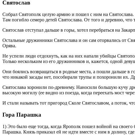
Святослав
Собрал Святополк целую армию и пошел с ним на Святослава.
Там погибло семеро детей Святослава. От того и деревню, что 
Святослав отступал дальше в горы, хотел перебраться на Закарп
Остальные дружинники Святослава и он сам оторвались от Свя
Орява.
Не успели люди отдохнуть, как на них напали убийцы Святопол
Только нескольким из его дружинников и, кажется, одной деву
Они боялись возвращаться в родные места, а пошли дальше в г
что никакой засады нет, пособирали трупы и похоронили их. Д
Святослава хоронили по-древнему. Наносили большую кучу дров,
высокую могилу (ее видно из поезда, когда переехать мост чере
И стали называть тот пригород Сколе Святославом, а поток, чт
Гора Парашка
1) Это было еще тогда, когда Ярополк пошел войной на своего 
Парашка. Князь приказал ей не идти вместе с ним в долину, где