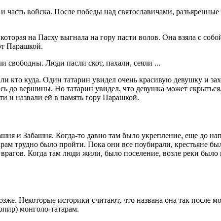
и часть войска. После победы над святославичами, разъяренные
оторая на Пасху выгнала на гору пасти волов. Она взяла с собой
ют Парашкой.
и свободны. Люди пасли скот, пахали, сеяли ...
кто куда. Один татарин увидел очень красивую девушку и захоте
лась до вершины. Но татарин увидел, что девушка может скрыться,
и и назвали ей в память гору Парашкой.
Башня и Забашня. Когда-то давно там было укрепление, еще до н
арам трудно было пройти. Пока они все поубирали, крестьяне бы
врагов. Когда там люди жили, было поселение, возле реки было 
же. Некоторые историки считают, что названа она так после мо
опир) монголо-татарам.