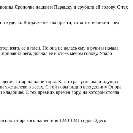
 воины Ярополка нашли и Парашку и срубили ей голову. С тех
 и куделю. Когда же начала прясти, то за тот великий грех
л взять ее в плен. Но она не далась ему в руки и начала
 прибавил бега, догнал ее и отсек мечом голову. Упало
ападения татар на наши горы. Как-то раз услышали идущих
ли уже далеко в лесах. С той горы видно всю долину Опора
и кладбище. С тех древних времен гору, на которой стояла
нголо-татарского нашествия 1240-1241 годов. Здесь