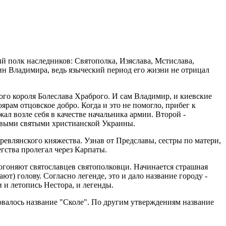
й полк наследников: Святополка, Изяслава, Мстислава,
щин Владимира, ведь языческий период его жизни не отрицал
ого короля Болеслава Храброго. И сам Владимир, и киевские
ярам отцовское добро. Когда и это не помогло, прибег к
ал возле себя в качестве начальника армии. Второй -
ервыми святыми христианской Украины.
ревлянского княжества. Узнав от Предславы, сестры по матери,
гства пролегал через Карпаты.
догоняют святославцев святополковци. Начинается страшная
ют) голову. Согласно легенде, это и дало название городу -
 и летопись Нестора, и легенды.
овалось название "Сколе". По другим утверждениям название