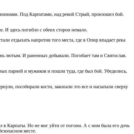
воинами. Под Карпатами, над рекой Стрый, произошел бой.
е. И здесь погибло с обеих сторон немало.
ли отдыхать напротив того места, где в Опир впадает река
ень лютым. И раненных добывали. Погибает там и Святослав.
ных парней и мужиков и пошли туда, где был бой. Убедились,
рнули, пособирали кости, закопали это все и насыпали сверху
л в Карпаты. Но не мог уйти от погони. А с ним была его дочь
безопасном месте.