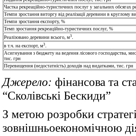
Частка рекреаційно-туристичних послуг у загальних обсягах ре
Темпи зростання виторгу від реалізації деревини в круглому ви
Темпи зростання експорту, %
Темп зростання рекреаційно-туристичних послуг, %
3
Реалізовано деревини всього, м
.
3
в т.ч. на експорт, м
.
Асигнування з бюджету на ведення лісового господарства, мис
тис. грн
Перевищення (недостатність) доходів над видатками, тис. грн
Джерело:
фінансова та ст
“Сколівські Бескиди”
З метою розробки стратег
зовнішньоекономічною ді