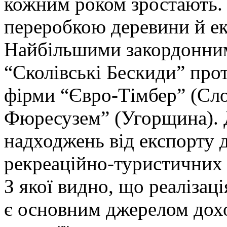
кожним роком зростають.
переробкою деревини й ек
Найбільшими закордонни
“Сколівські Бескиди” прот
фірми “Євро-Тімбер” (Сло
Фюресузем” (Угорщина). 
надходжень від експорту 
рекреаційно-туристичних 
З якої видно, що реалізац
є основним джерелом дохо