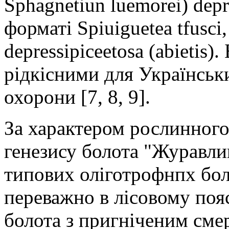
Sphagnetiun luemorei) depr
форматі Spiuiguetea tfusci
depressipiceetosa (abietis).
рідкісними для Українськ
охорони [7, 8, 9].
За характером рослинного
генезису болота "Журавли
типових оліготрофнпх бол
переважно в лісовому пояс
болота з пригніченим сме