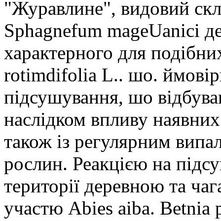
"Журавлине", видовий скл
Sphagnefum mageUanici де
характерного для подібних
rotimdifolia L.. шо. ймові
підсушування, шо відбуваю
наслідком впливу наявних 
також із регулярним вип
рослин. Реакцією на підс
території деревною та ча
участю Abies aiba. Betnia p