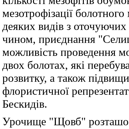
кількості мезофітів обум
мезотрофізації болотного 
деяких видів з оточуючих
чином, приєднання "Селищ
можливість проведення м
двох болотах, які перебув
розвитку, а також підвищи
флористичної репрезентат
Бескидів.
Урочище "Щовб" розташов