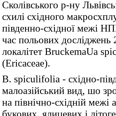
Сколівського р-ну Львівсь
схилі східного макросхпл
південно-східної межі НП
час польових досліджень 
локалітет BruckemaUa spicul
(Ericaceae).
В. spiculifolia - східно-п
малоазійський вид, шо зр
на північно-східній межі а
букових, ялицевих і літоге