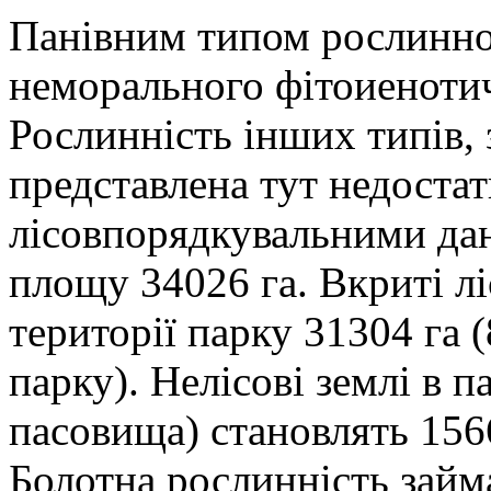
Панівним типом рослиннос
неморального фітоиенотич
Рослинність інших типів, 
представлена тут недостатн
лісовпорядкувальними дан
площу 34026 га. Вкриті лі
території парку 31304 га 
парку). Нелісові землі в п
пасовища) становлять 1566
Болотна рослинність займ