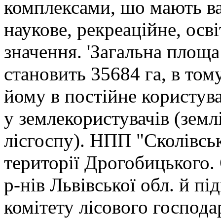
комплексами, шо мають в
наукове, рекреаційне, осв
значення. 'Загальна площ
становить 35684 га, в том
йому в постійне користува
у землекористувачів (земл
лісгоспу). НПП "Сколівсь
території Дрогобицького. 
р-нів Львівської обл. й 
комітету лісового господа