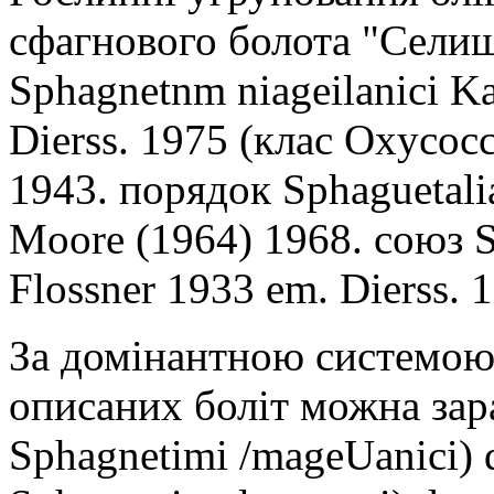
сфагнового болота "Селищ
Sphagnetnm niageilanici Ka
Dierss. 1975 (клас Oxycocc
1943. порядок Sphaguetali
Moore (1964) 1968. союз S
Flossner 1933 em. Dierss. 1
За домінантною системою 
описаних боліт можна зара
Sphagnetimi /mageUanici) d