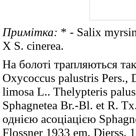
Примітка:
* - Salix myrsin
X S. cinerea.
На болоті трапляються такі
Oxycoccus palustris Pers., 
limosa L.. Thelypteris palu
Sphagnetea Br.-Bl. et R. 
однією асоціацією Sphagne
Flossner 1933 em. Dierss. 