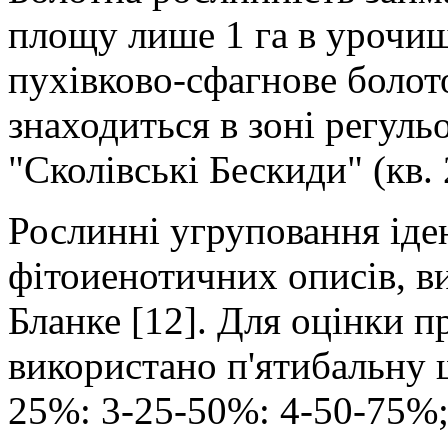
площу лише 1 га в урочищ
пухівково-сфагнове болот
знаходиться в зоні регуль
"Сколівські Бескиди" (кв. 
Рослинні угруповання іден
фітоиенотичних описів, в
Бланке [12]. Для оцінки п
використано п'ятибальну ш
25%: 3-25-50%: 4-50-75%