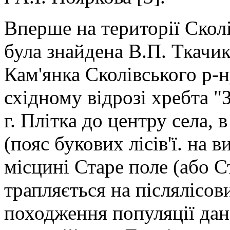
Вперше на території Сколів
була знайдена В.П. Ткачик
Кам'янка Сколівського р-ну
східному відрозі хребта "
г. Плітка до центру села, 
(пояс букових лісів'ї. на в
місцині Старе поле (або Ст
трапляється на післялісов
походження популяції дан