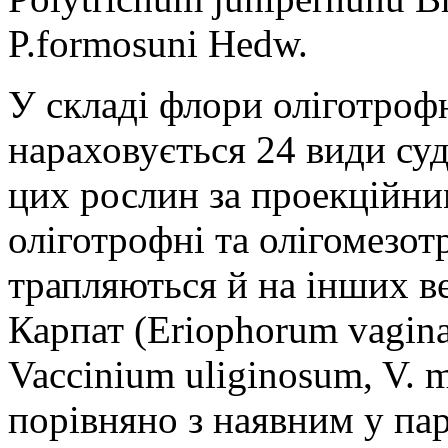
P.formosuni Hedw.
У складі флори оліготроф
нараховується 24 види суд
цих рослин за проекційн
оліготрофні та олігомезот
трапляються й на інших в
Карпат (Eriophorum vagina
Vaccinium uliginosum, V. my
порівняно з наявним у па