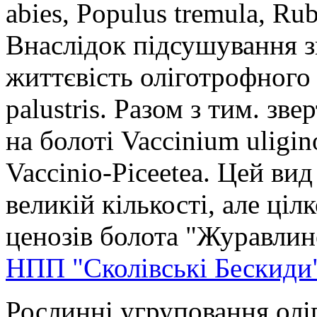
abies, Populus tremula, Rub
Внаслідок підсушування з
життєвість оліготрофного
palustris. Разом з тим. зве
на болоті Vaccinium uligi
Vaccinio-Piceetea. Цей вид
великій кількості, але ціл
ценозів болота "Журавлине"
НПП "Сколівські Бескиди
Рослинні угруповання олі