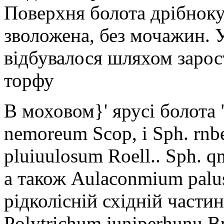
Поверхня болота дрібноку
зволожена, без мочажин. 
відбувалося шляхом зарос
торфу
В моховом}' ярусі болота
nemoreum Scop, і Sph. rnb
pluiuulosum Roell.. Sph. qn
а також Aulaconmium palus
рідколісній східній части
Polytrichum juniperhunu B