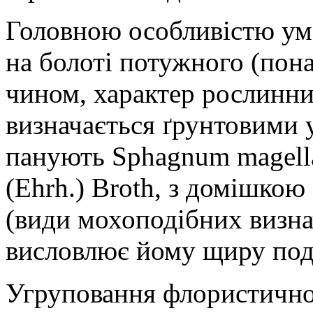
Головною особливістю умо
на болоті потужного (пон
чином, характер рослинни
визначається ґрунтовими 
панують Sphagnum magellan
(Ehrh.) Broth, з домішкою 
(види мохоподібних визнач
висловлює йому щиру под
Угруповання флористично 