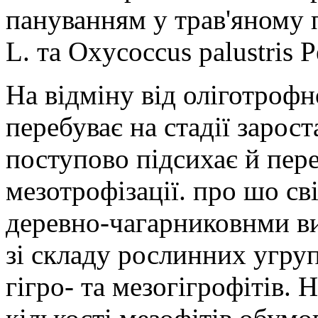
пануванням у трав'яному 
L. та Oxycoccus palustris P
На відміну від оліготроф
перебуває на стадії зарос
поступово підсихає й пере
мезотрофізації. про шо св
деревно-чагарниковнми в
зі складу рослинних угру
гігро- та мезогігрофітів. 