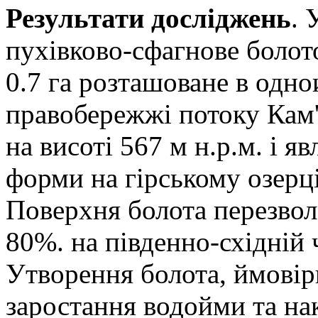
Результати досліджень
. 
пухівково-сфагнове боло
0.7 га розташоване в одн
правобережжі потоку Кам'
на висоті 567 м н.р.м. і я
форми на гірському озерц
Поверхня болота перезвол
80%. на південно-східній 
Утворення болота, ймовір
заростання водойми та нак