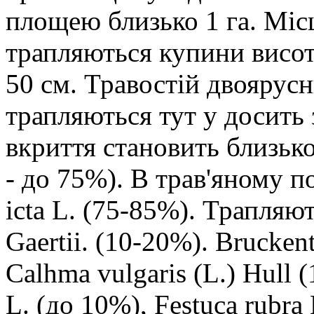
площею близько 1 га. Міс
трапляються купини висот
50 см. Травостій двоярусн
трапляються тут у досить 
вкриття становить близьк
- до 75%). В трав'яному п
icta L. (75-85%). Трапляют
Gaertii. (10-20%). Bruckent
Calhma vulgaris (L.) Hull 
L. (до 10%), Festuca rubra