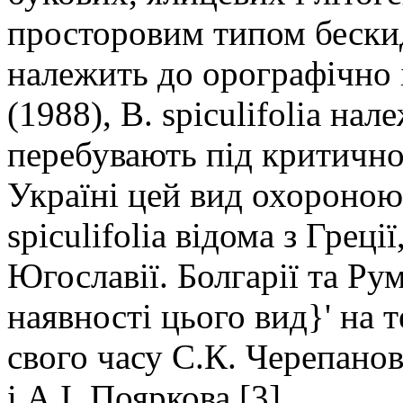
просторовим типом бескидс
належить до орографічно
(1988), В. spiculifolia на
перебувають під критично
Україні цей вид охороною
spiculifolia відома з Греці
Югославії. Болгарії та Рум
наявності цього вид}' на 
свого часу С.К. Черепанов
і A.I. Пояркова [3].