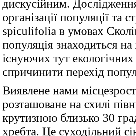
дискусійним. Дослідженн
організації популяції та с
spiculifolia в умовах Ско
популяція знаходиться на 
існуючих тут екологічних
спричинити перехід популя
Виявлене нами місцезроста
розташоване на схилі півн
крутизною близько 30 гра
хребта. Це суходільний сін