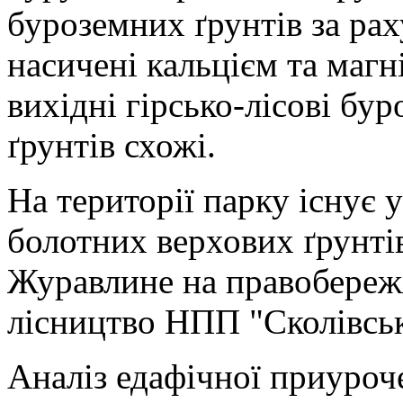
буроземних ґрунтів за рах
насичені кальцієм та маг
вихідні гірсько-лісові бу
ґрунтів схожі.
На території парку існує 
болотних верхових ґрунтів
Журавлине на правобережж
лісництво НПП "Сколівськ
Аналіз едафічної приуроч