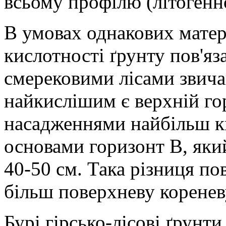
всьому профілю (літогенно
В умовах однакових матер
кислотності ґрунту пов'яз
смерековими лісами звича
найкислішим є верхній го
насадженнями найбільш к
основами горизонт В, яки
40-50 см. Така різниця по
більш поверхневу кореневу
Бурі гірсько-лісові ґрунт