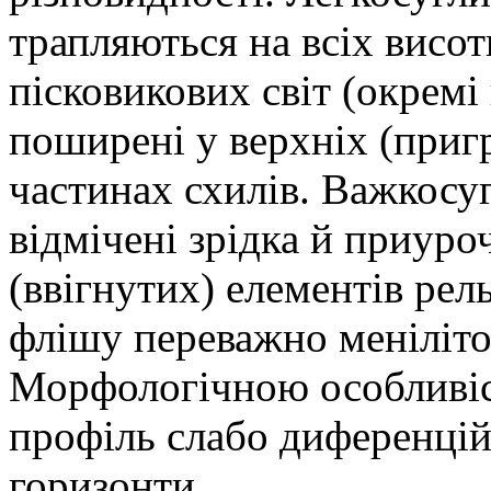
трапляються на всіх висо
пісковикових світ (окремі 
поширені у верхніх (приг
частинах схилів. Важкосу
відмічені зрідка й приуро
(ввігнутих) елементів рел
флішу переважно менілітов
Морфологічною особливіст
профіль слабо диференцій
горизонти.