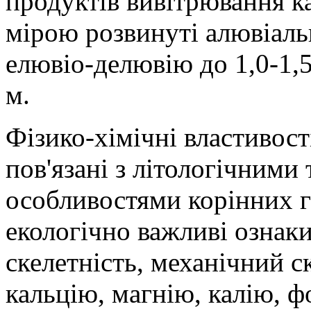
продуктів вивітрювання 
мірою розвинуті алювіаль
елювіо-делювію до 1,0-1,5
м.
Фізико-хімічні властивос
пов'язані з літологічними
особливостями корінних гі
екологічно важливі ознаки 
скелетність, механічний с
кальцію, магнію, калію, ф