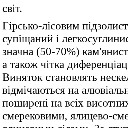
світ.
Гірсько-лісовим підзолис
супіщаний і легкосуглинис
значна (50-70%) кам'яниста
а також чітка диференціац
Виняток становлять нескел
відмічаються на алювіальн
поширені на всіх висотних
смерековими, ялицево-сме