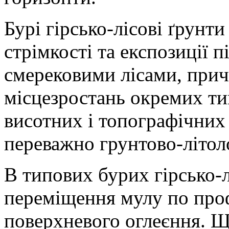
Бурі гірсько-лісові ґрунт
стрімкості та експозиції 
смерековими лісами, при
місцезростань окремих ти
висотних і топографічних
переважно грунтово-літол
В типових бурих гірсько-
переміщення мулу по проф
поверхневого оглеєння. Ще