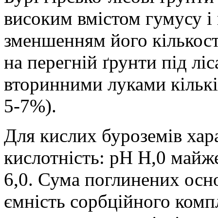
високим вмістом гумусу і
зменшенням його кількост
на перегній ґрунти під лі
вторинними луками кількі
5-7%).
Для кислих буроземів хар
кислотність: рН Н,0 майж
6,0. Сума поглинених осно
ємність сорбційного компл