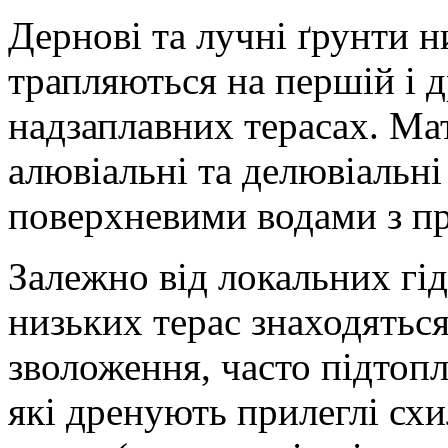
Дернові та лучні ґрунти н
трапляються на першій і др
надзаплавних терасах. М
алювіальні та делювіальні
поверхневими водами з пр
Залежно від локальних гі
низьких терас знаходяться
зволоження, часто підтоп
які дренують прилеглі схил