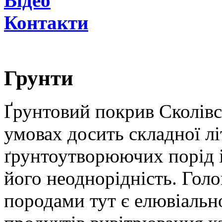
Відео
Контакти
Грунти
Ґрунтовий покрив Сколівс
умовах досить складної лі
ґрунтоутворюючих порід і
його неоднорідність. Го
породами тут є елювіальн