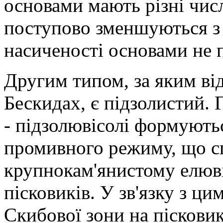
основами мають різні числ
поступово зменшуються з 
насиченості основами не 
Другим типом, за яким ві
Бескидах, є підзолистий. Г
- підзолювісолі формують
промивного режиму, що сп
крупнокам'янистому елюві
пісковиків. У зв'язку з ц
Скибової зони на пісковик