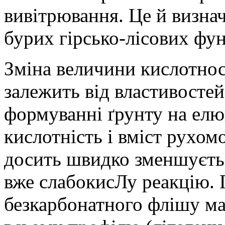
вивітрювання. Це й визнач
бурих гірсько-лісових фун
Зміна величини кислотнос
залежить від властивосте
формуванні ґрунту на елю
кислотність і вміст рухо
досить швидко зменшуєтьс
вже слабокисЛу реакцію. 
безкарбонатного флішу ма