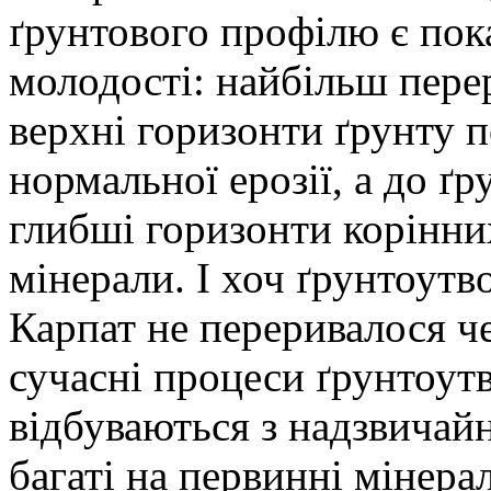
ґрунтового профілю є пок
молодості: найбільш пере
верхні горизонти ґрунту 
нормальної ерозії, а до ґ
глибші горизонти корінних
мінерали. І хоч ґрунтоутв
Карпат не переривалося ч
сучасні процеси ґрунтоут
відбуваються з надзвичай
багаті на первинні мінера