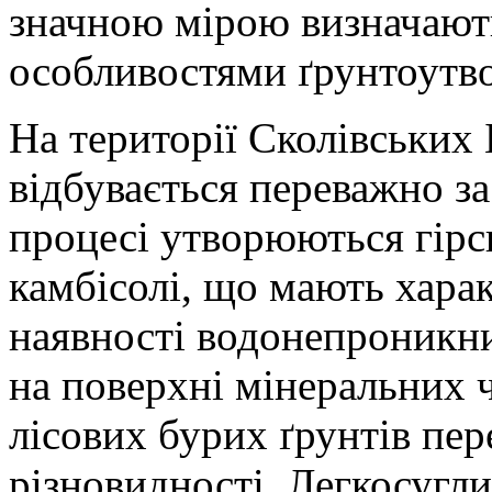
значною мірою визначают
особливостями ґрунтоутв
На території Сколівських
відбувається переважно з
процесі утворюються гірсь
камбісолі, що мають хара
наявності водонепроникних
на поверхні мінеральних ч
лісових бурих ґрунтів пе
різновидності. Легкосугли