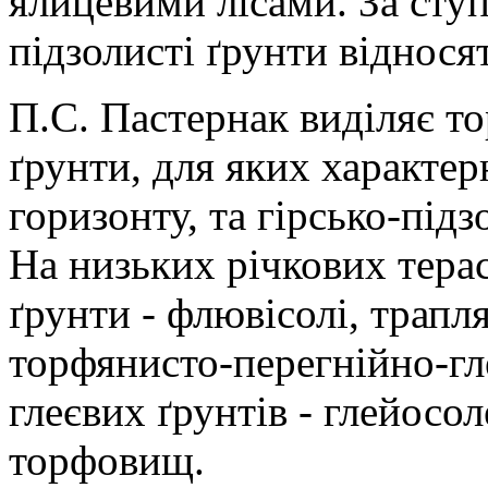
ялицевими лісами. За ступ
підзолисті ґрунти віднося
П.С. Пастернак виділяє то
ґрунти, для яких характер
горизонту, та гірсько-підз
На низьких річкових тера
ґрунти - флювісолі, трап
торфянисто-перегнійно-гл
глеєвих ґрунтів - глейосол
торфовищ.