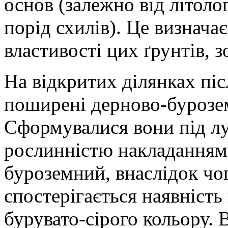
основ (залежно від літол
порід схилів). Це визначає
властивості цих ґрунтів, з
На відкритих ділянках піс
поширені дерново-бурозем
Сформувалися вони під л
рослинністю накладанням
буроземний, внаслідок чог
спостерігається наявніст
бурувато-сірого кольору. 