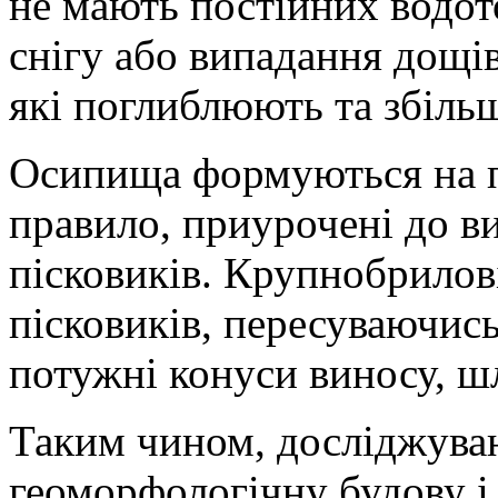
не мають постійних водото
снігу або випадання дощів
які поглиблюють та збіль
Осипища формуються на п
правило, приурочені до в
пісковиків. Крупнобрилов
пісковиків, пересуваючис
потужні конуси виносу, шл
Таким чином, досліджуван
геоморфологічну будову і