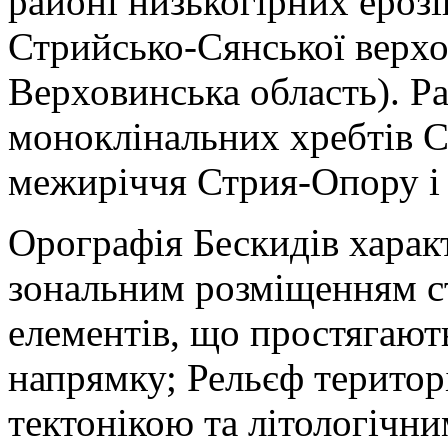
районі низькогірних ероз
Стрийсько-Сянської верхо
Верховинська область). Р
моноклінальних хребтів С
межиріччя Стрия-Опору і
Орографія Бескидів харак
зональним розміщенням с
елементів, що простягают
напрямку; Рельєф територ
тектонікою та літологічн