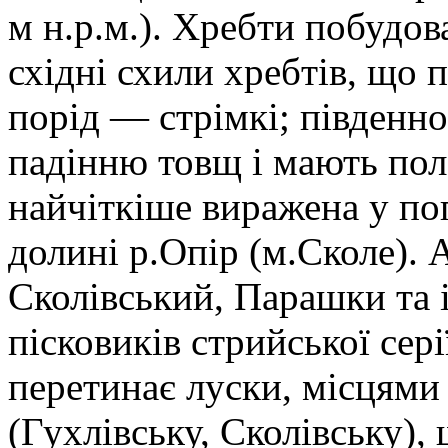
м н.р.м.). Хребти побудов
східні схили хребтів, що 
порід — стрімкі; південно
падінню товщ і мають пол
найчіткіше виражена у по
долині р.Опір (м.Сколе).
Сколівський, Парашки та 
пісковиків стрийської сері
перетинає луски, місцями
(Гухлівську, Сколівську),