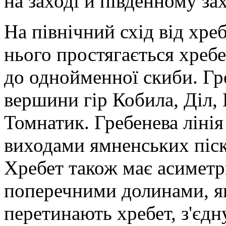
на заході й південному зах
На північний схід від хр
нього простягається хреб
до однойменної скиби. Гр
вершини гір Кобила, Діл, 
Томнатик. Гребенева лінія
виходами ямненських піско
Хребет також має асиметр
поперечними долинами, як
перетинають хребет, з'єд