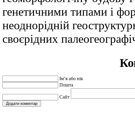
генетичними типами і фо
неоднорідній геоструктурн
своєрідних палеогеографі
Ко
Ім’я або нік
Пошта
Сайт