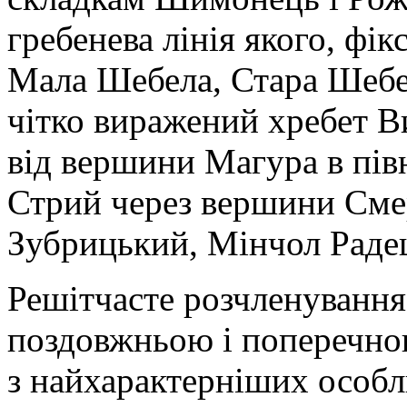
гребенева лінія якого, ф
Мала Шебела, Стара Шебел
чітко виражений хребет В
від вершини Магура в пів
Стрий через вершини Сме
Зубрицький, Мінчол Радец
Решітчасте розчленування
поздовжньою і поперечною
з найхарактерніших особл