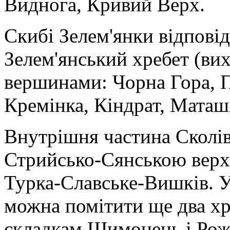
Виднога, Кривий Верх.
Скибі Зелем'янки відпові
Зелем'янський хребет (вих
вершинами: Чорна Гора, П
Кремінка, Кіндрат, Маташ
Внутрішня частина Сколів
Стрийсько-Сянською верх
Турка-Славське-Вишків. У
можна помітити ще два х
складкам Шимонець і Рожа